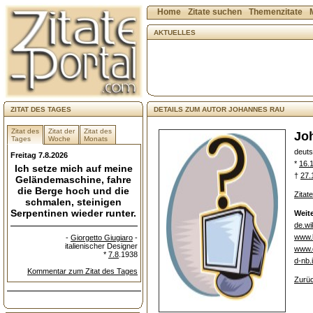
Home
Zitate suchen
Themenzitate
AKTUELLES
ZITAT DES TAGES
DETAILS ZUM AUTOR JOHANNES RAU
Zitat des
Zitat der
Zitat des
Jo
Tages
Woche
Monats
deut
Freitag 7.8.2026
*
16.
Ich setze mich auf meine
†
27.
Geländemaschine, fahre
die Berge hoch und die
Zitat
schmalen, steinigen
Serpentinen wieder runter.
Weite
de.wi
www.
-
Giorgetto Giugiaro
-
italienischer Designer
www.d
*
7.8
.1938
d-nb.
Kommentar zum Zitat des Tages
Zurüc