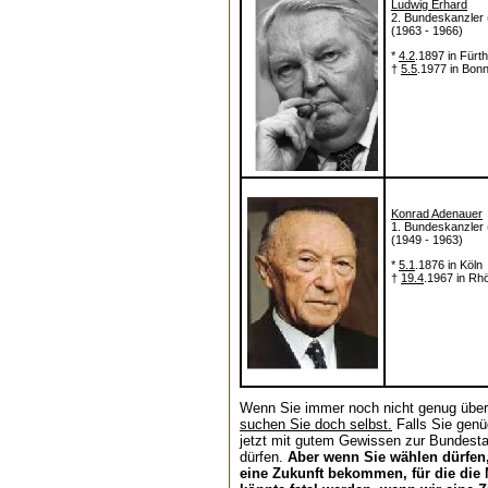
Ludwig Erhard
2. Bundeskanzler
(1963 - 1966)
*
4.2
.1897 in Fürth
†
5.5
.1977 in Bon
Konrad Adenauer
1. Bundeskanzler
(1949 - 1963)
*
5.1
.1876 in Köln
†
19.4
.1967 in Rh
Wenn Sie immer noch nicht genug über
suchen Sie doch selbst.
Falls Sie genü
jetzt mit gutem Gewissen zur Bundest
dürfen.
Aber wenn Sie wählen dürfen,
eine Zukunft bekommen, für die die