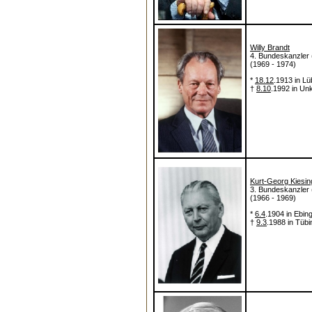
Willy Brandt
4. Bundeskanzler
(1969 - 1974)
*
18.12
.1913 in L
†
8.10
.1992 in Un
Kurt-Georg Kiesin
3. Bundeskanzler
(1966 - 1969)
*
6.4
.1904 in Ebin
†
9.3
.1988 in Tüb