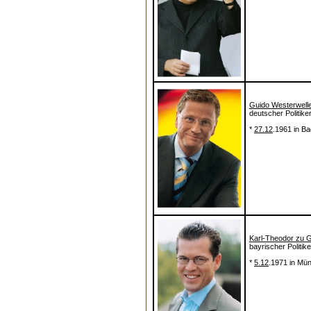
Guido Westerwell
deutscher Politike
*
27.12
.1961 in B
Karl-Theodor zu 
bayrischer Politik
*
5.12
.1971 in Mü