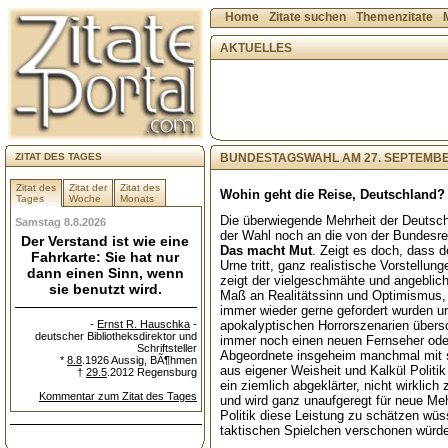
Home
Zitate suchen
Themenzitate
AKTUELLES
ZITAT DES TAGES
BUNDESTAGSWAHL AM 27. SEPTEMBE
Zitat des
Zitat der
Zitat des
Wohin geht die Reise, Deutschland?
Tages
Woche
Monats
Die überwiegende Mehrheit der Deutsc
Samstag 8.8.2026
der Wahl noch an die von der Bundesre
Der Verstand ist wie eine
Das macht Mut
. Zeigt es doch, dass 
Fahrkarte: Sie hat nur
Urne tritt, ganz realistische Vorstellu
dann einen Sinn, wenn
zeigt der vielgeschmähte und angeblic
sie benutzt wird.
Maß an Realitätssinn und Optimismus, m
immer wieder gerne gefordert wurden u
-
Ernst R. Hauschka
-
apokalyptischen Horrorszenarien übers
deutscher Bibliotheksdirektor und
immer noch einen neuen Fernseher ode
Schriftsteller
Abgeordnete insgeheim manchmal mit s
*
8.8
.1926 Aussig, BÃ¶hmen
aus eigener Weisheit und Kalkül Politik
†
29.5
.2012 Regensburg
ein ziemlich abgeklärter, nicht wirklic
Kommentar zum Zitat des Tages
und wird ganz unaufgeregt für neue Meh
Politik diese Leistung zu schätzen wü
taktischen Spielchen verschonen würde.