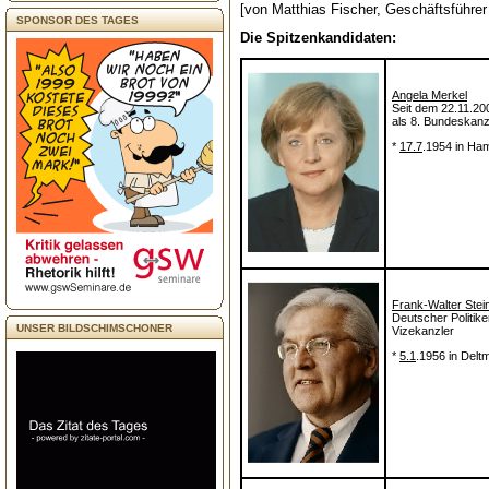
[von Matthias Fischer, Geschäftsführer
SPONSOR DES TAGES
Die Spitzenkandidaten:
Angela Merkel
Seit dem 22.11.200
als 8. Bundeskanz
*
17.7
.1954 in Ha
Frank-Walter Stei
Deutscher Politik
UNSER BILDSCHIMSCHONER
Vizekanzler
*
5.1
.1956 in Delt