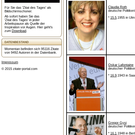
Claudia Roth
Für Sie das 'Zitat des Tages' als
deutsche Politiker
Bildschirmschoner.
Ab sofort haben Sie das
*
15.5
.1955 in Ulm
'Zitat des Tages' in jeder
Arbeitspause als Quelle der
Inspiration vor Augen. Hier geht's
zum
Download
.
DATENBESTAND
Momentan befinden sich 95116 Zitate
von 9492 Autoren in der Datenbank.
Impressum
Oskar Lafontaine
deutscher Politike
© 2015 zitate-portal.com
*
16.9
.1943 in Saa
Gregor Gysi
deutscher Politike
*
16.1
.1948 in Berl