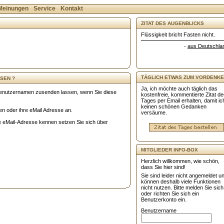
Meinungen
Service
Kontakt
ZITAT DES AUGENBLICKS
Flüssigkeit bricht Fasten nicht.
-
aus Deutschla
TÄGLICH ETWAS ZUM VORDENKE
SEN ?
Ja, ich möchte auch täglich das
 Benutzernamen zusenden lassen, wenn Sie diese
kostenfreie, kommentierte Zitat d
Tages per Email erhalten, damit ic
keinen schönen Gedanken
n oder ihre eMail Adresse an.
versäume.
 eMail-Adresse kennen setzen Sie sich über
MITGLIEDER INFO-BOX
Herzlich willkommen, wie schön,
dass Sie hier sind!
Sie sind leider nicht angemeldet u
können deshalb viele Funktionen
nicht nutzen. Bitte melden Sie sich
oder richten Sie sich ein
Benutzerkonto ein.
Benutzername