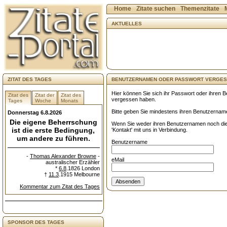
Home
Zitate suchen
Themenzitate
AKTUELLES
ZITAT DES TAGES
BENUTZERNAMEN ODER PASSWORT VERGES
Hier können Sie sich ihr Passwort oder ihren
Zitat des
Zitat der
Zitat des
vergessen haben.
Tages
Woche
Monats
Bitte geben Sie mindestens ihren Benutzername
Donnerstag 6.8.2026
Die eigene Beherrschung
Wenn Sie weder ihren Benutzernamen noch die
ist die erste Bedingung,
'Kontakt' mit uns in Verbindung.
um andere zu führen.
Benutzername
-
Thomas Alexander Browne
-
eMail
australischer Erzähler
*
6.8
.1826 London
†
11.3
.1915 Melbourne
Kommentar zum Zitat des Tages
SPONSOR DES TAGES