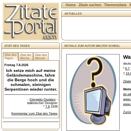
Home
Zitate suchen
Themenzitate
AKTUELLES
ZITAT DES TAGES
DETAILS ZUM AUTOR WALTER SCHEEL
Zitat des
Zitat der
Zitat des
Wal
Tages
Woche
Monats
deut
Freitag 7.8.2026
*
8.7
.
Ich setze mich auf meine
†
24.
Geländemaschine, fahre
die Berge hoch und die
Zitat
schmalen, steinigen
Serpentinen wieder runter.
Weite
de.wi
www.
-
Giorgetto Giugiaro
-
italienischer Designer
www.d
*
7.8
.1938
Zurüc
Kommentar zum Zitat des Tages